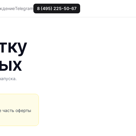
ждение
Telegram
8 (495) 225-50-67
тку
ных
запуска.
е часть оферты