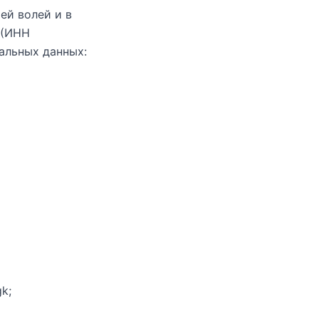
оей волей и в
 (ИНН
альных данных:
k;