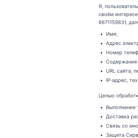
Я, пользователь
своём интерес
6671159831, да
Имя;
Адрес элект
Номер телеф
Содержание 
URL сайта, п
IP-адрес, те
Целью обработк
Выполнение 
Доставка рез
Связь со мн
Защита Серв