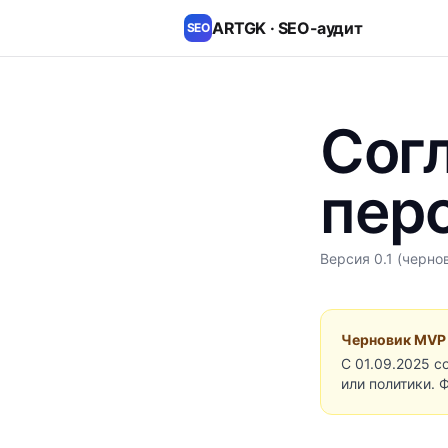
ARTGK · SEO-аудит
SEO
Согл
пер
Версия 0.1 (черно
Черновик MVP
С 01.09.2025 с
или политики. 