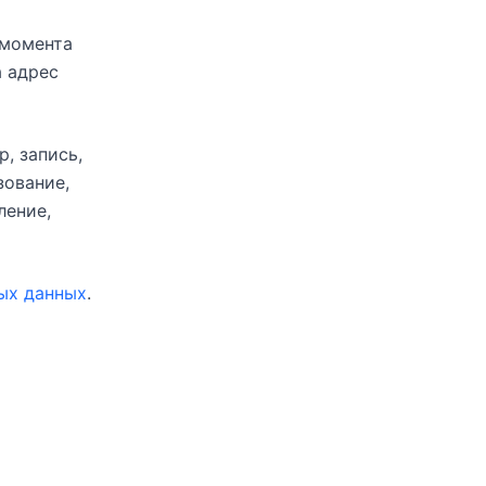
 момента
а адрес
, запись,
зование,
ление,
ых данных
.