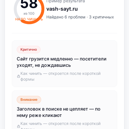
58
Пример результата
vash-sayt.ru
из 100
Найдено 6 проблем · 3 критичных
НАДО ЧИНИТЬ
Критично
Сайт грузится медленно — посетители
уходят, не дождавшись
Как чинить — откроется после короткой
формы
Внимание
Заголовок в поиске не цепляет — по
нему реже кликают
Как чинить — откроется после короткой